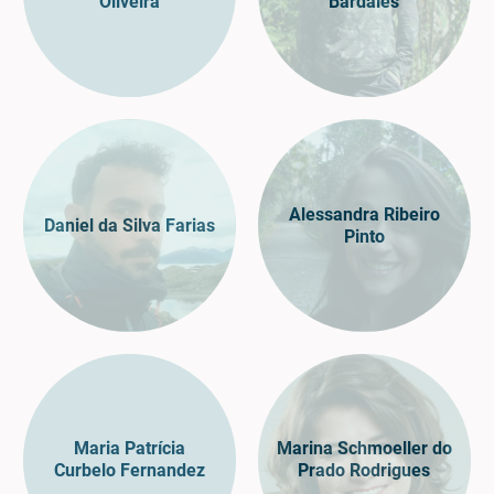
Oliveira
Bardales
Alessandra Ribeiro
Daniel da Silva Farias
Pinto
Maria Patrícia
Marina Schmoeller do
Curbelo Fernandez
Prado Rodrigues