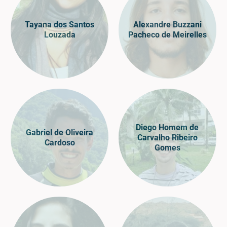
Tayana dos Santos
Alexandre Buzzani
Louzada
Pacheco de Meirelles
Diego Homem de
Gabriel de Oliveira
Carvalho Ribeiro
Cardoso
Gomes