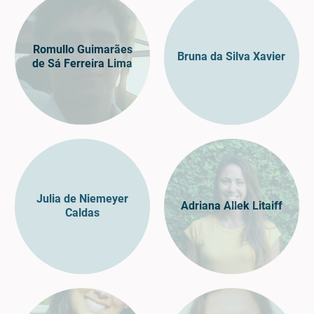
Romullo Guimarães
Bruna da Silva Xavier
de Sá Ferreira Lima
Julia de Niemeyer
Adriana Allek Litaiff
Caldas