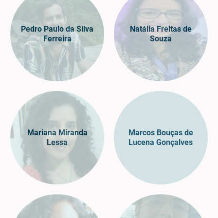
Pedro Paulo da Silva
Natália Freitas de
Ferreira
Souza
Mariana Miranda
Marcos Bouças de
Lessa
Lucena Gonçalves