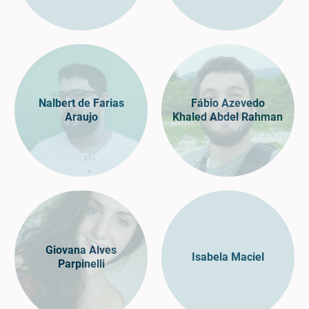
Nalbert de Farias
Fábio Azevedo
Araujo
Khaled Abdel Rahman
Giovana Alves
Isabela Maciel
Parpinelli