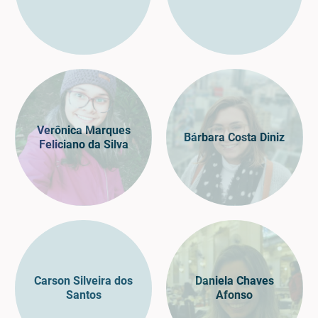
Verônica Marques
Bárbara Costa Diniz
Feliciano da Silva
Carson Silveira dos
Daniela Chaves
Santos
Afonso