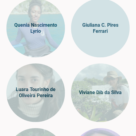
Quenia Nascimento
Giuliana C. Pires
Lyrio
Ferrari
Luara Tourinho de
Viviane Dib da Silva
Oliveira Pereira