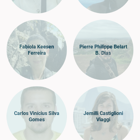
Fabíola Keesen
Pierre Philippe Belart
Ferreira
B. Dias
Carlos Vinícius Silva
Jemilli Castiglioni
Gomes
Viaggi