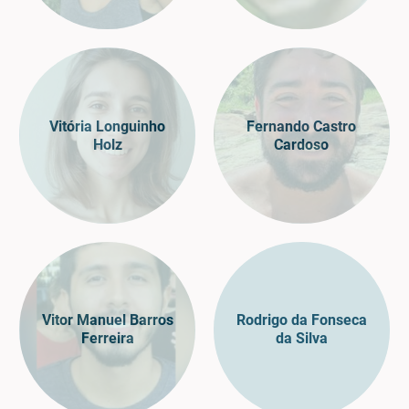
Vitória Longuinho
Fernando Castro
Holz
Cardoso
Vitor Manuel Barros
Rodrigo da Fonseca
Ferreira
da Silva