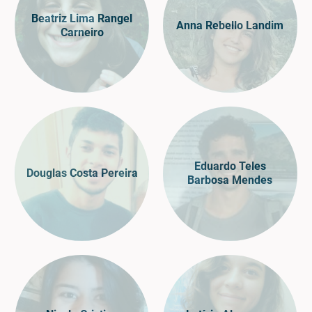
Beatriz Lima Rangel
Anna Rebello Landim
Carneiro
Eduardo Teles
Douglas Costa Pereira
Barbosa Mendes