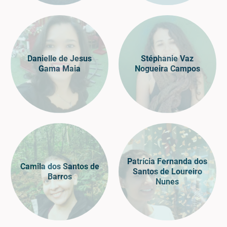
Danielle de Jesus
Stéphanie Vaz
Gama Maia
Nogueira Campos
Patrícia Fernanda dos
Camila dos Santos de
Santos de Loureiro
Barros
Nunes