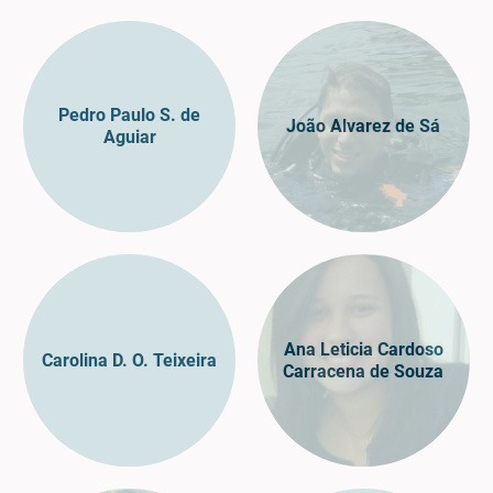
Pedro Paulo S. de
João Alvarez de Sá
Aguiar
Ana Leticia Cardoso
Carolina D. O. Teixeira
Carracena de Souza