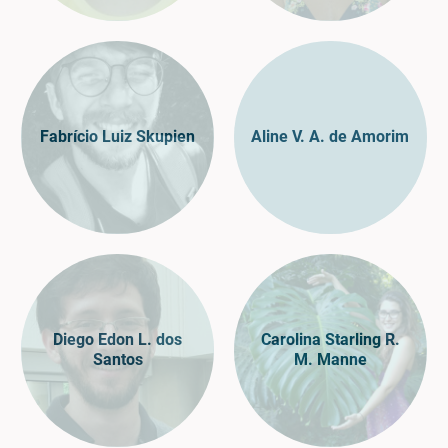
Fabrício Luiz Skupien
Aline V. A. de Amorim
Diego Edon L. dos
Carolina Starling R.
Santos
M. Manne