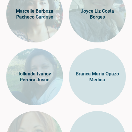
Marcelle Barboza
Joyce Liz Costa
Pacheco Cardoso
Borges
Iollanda Ivanov
Branca Maria Opazo
Pereira Josué
Medina