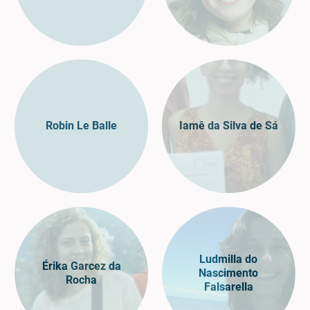
Robin Le Balle
Iamê da Silva de Sá
Ludmilla do
Érika Garcez da
Nascimento
Rocha
Falsarella