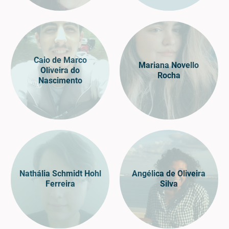
Caio de Marco
Mariana Novello
Oliveira do
Rocha
Nascimento
Nathália Schmidt Hohl
Angélica de Oliveira
Ferreira
Silva