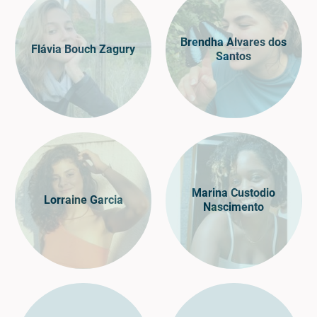
Brendha Alvares dos
Flávia Bouch Zagury
Santos
Marina Custodio
Lorraine Garcia
Nascimento