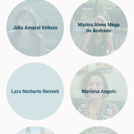
Marina Alves Méga
Júlia Amaral Vellozo
de Andrade
Lara Norberto Renxeti
Mariana Angelo