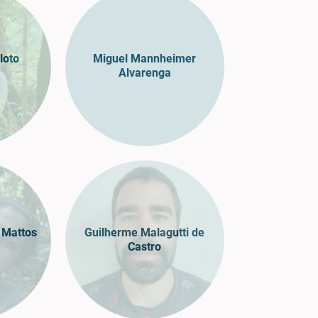
loto
Miguel Mannheimer
Alvarenga
a Mattos
Guilherme Malagutti de
Castro