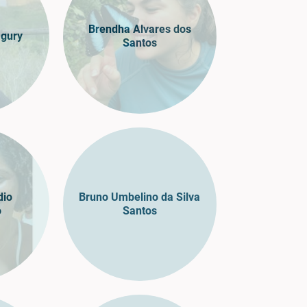
Brendha Alvares dos
agury
Santos
dio
Bruno Umbelino da Silva
o
Santos