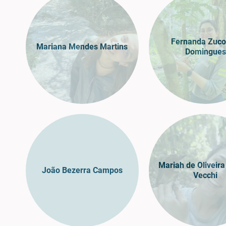
Fernanda Zuco
Mariana Mendes Martins
Domingues
Mariah de Oliveir
João Bezerra Campos
Vecchi