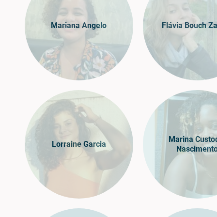
Mariana Angelo
Flávia Bouch Z
Marina Custo
Lorraine Garcia
Nasciment