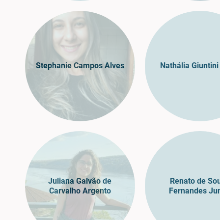
Stephanie Campos Alves
Nathália Giuntini
Juliana Galvão de
Renato de So
Carvalho Argento
Fernandes Jun