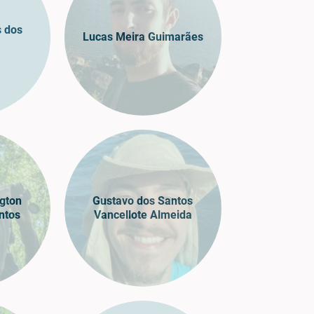
s dos
Lucas Meira Guimarães
gton
Gustavo dos Santos
ntos
Vancellote Almeida