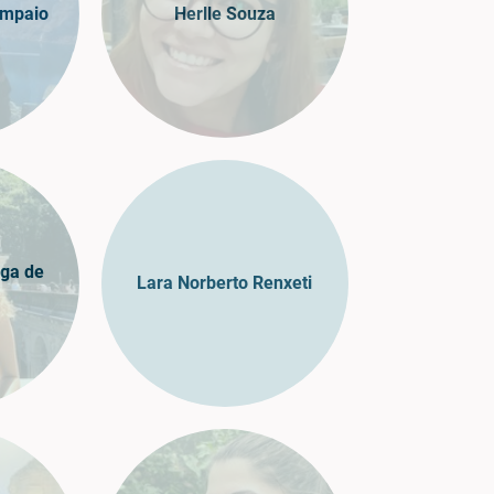
ampaio
Herlle Souza
ga de
Lara Norberto Renxeti