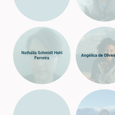
Nathália Schmidt Hohl
Angélica de Olivei
Ferreira