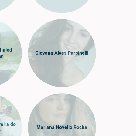
haled
Giovana Alves Parpinelli
an
veira do
Mariana Novello Rocha
o