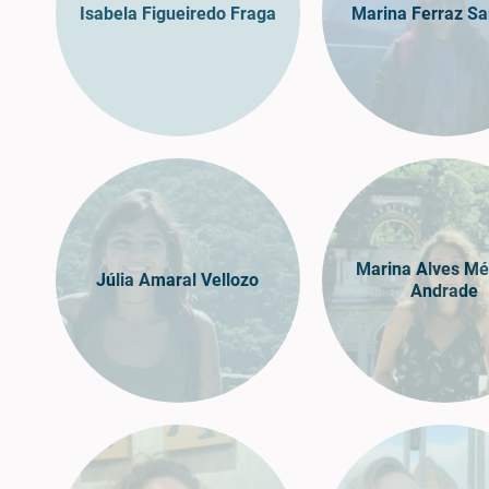
Isabela Figueiredo Fraga
Marina Ferraz S
Marina Alves Mé
Júlia Amaral Vellozo
Andrade