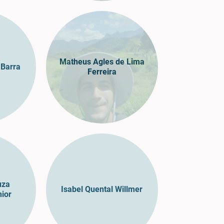
Matheus Agles de Lima
 Barra
Ferreira
uza
Isabel Quental Willmer
ior