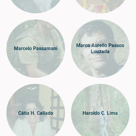
Marco Aurelio Passos
Marcelo Passamani
Louzada
Cátia H. Callado
Haroldo C. Lima