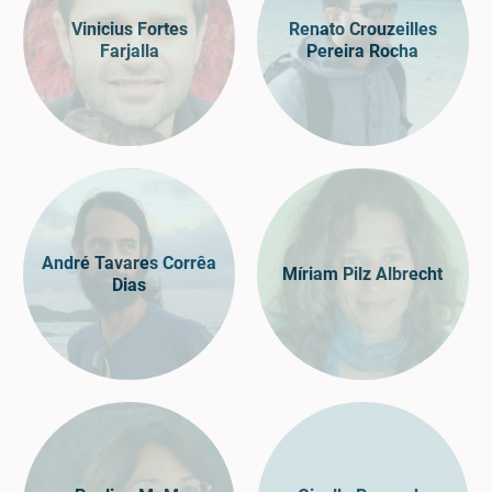
Vinicius Fortes
Renato Crouzeilles
Farjalla
Pereira Rocha
André Tavares Corrêa
Míriam Pilz Albrecht
Dias