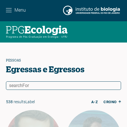
Contato
Menu
EN
ES
PT
PESSOAS
Egressas e Egressos
538
resultsLabel
A-Z
CRONO