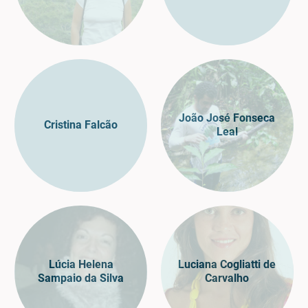
João José Fonseca
Cristina Falcão
Leal
Lúcia Helena
Luciana Cogliatti de
Sampaio da Silva
Carvalho