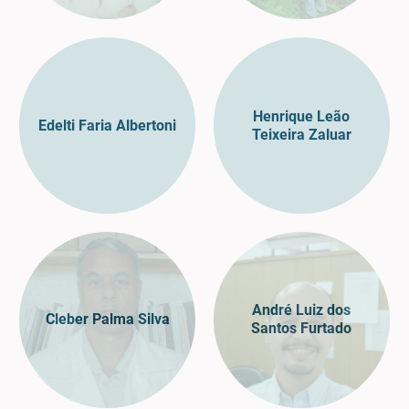
Henrique Leão
Edelti Faria Albertoni
Teixeira Zaluar
André Luiz dos
Cleber Palma Silva
Santos Furtado